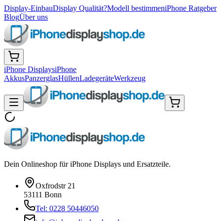
Display-Einbau
Display Qualität?
Modell bestimmen
iPhone Ratgeber
Blog
Über uns
iPhone Displays
iPhone
Akkus
Panzerglas
Hüllen
Ladegeräte
Werkzeug
Dein Onlineshop für iPhone Displays und Ersatzteile.
Oxfrodstr 21
53111 Bonn
Tel: 0228 50446050