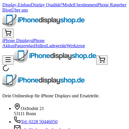
Display-Einbau
Display Qualität?
Modell bestimmen
iPhone Ratgeber
Blog
Über uns
iPhone Displays
iPhone
Akkus
Panzerglas
Hüllen
Ladegeräte
Werkzeug
Dein Onlineshop für iPhone Displays und Ersatzteile.
Oxfrodstr 21
53111 Bonn
Tel: 0228 50446050