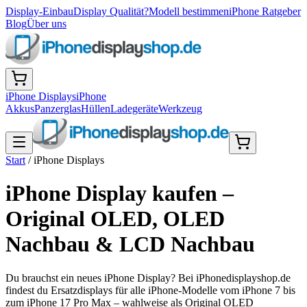
Display-Einbau
Display Qualität?
Modell bestimmen
iPhone Ratgeber
Blog
Über uns
iPhone Displays
iPhone
Akkus
Panzerglas
Hüllen
Ladegeräte
Werkzeug
Start
/
iPhone Displays
iPhone Display kaufen –
Original OLED, OLED
Nachbau & LCD Nachbau
Du brauchst ein neues iPhone Display? Bei iPhonedisplayshop.de
findest du Ersatzdisplays für alle iPhone-Modelle vom iPhone 7 bis
zum iPhone 17 Pro Max – wahlweise als Original OLED