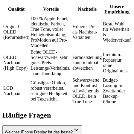
Unsere
Qualität
Vorteile
Nachteile
Empfehlung
100 % Apple-Panel,
identische Farben,
Beste Wahl
Original
Höherer Preis
True Tone, voller
für Werterhalt
OLED
als Nachbau-
Helligkeitsumfang,
&
(Refurbished)
Varianten
ProMotion auf Pro-
Wiederverkauf
Modellen
Echte OLED-
Premium-
OLED
Schwarzwerte, sehr
Farbdarstellung
Reparatur
Nachbau
gutes Preis-
kann minimal
ohne
(High Copy)
Leistungs-Verhältnis,
abweichen
Originalpreis
True-Tone-fähig
Schwarzwerte
Budget-
Günstigste Option,
und Kontrast
Lösung für
LCD
robust verarbeitet,
schwächer als
Zweit- oder
Nachbau
sehr gute Helligkeit
OLED, kein
Backup-
bei Tageslicht
True Tone
iPhone
Häufige Fragen
Welches iPhone Display ist das beste?