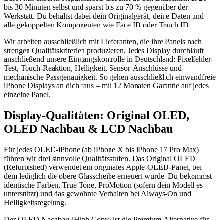
bis 30 Minuten selbst und sparst bis zu 70 % gegenüber der
Werkstatt. Du behältst dabei dein Originalgerät, deine Daten und
alle gekoppelten Komponenten wie Face ID oder Touch ID.
Wir arbeiten ausschließlich mit Lieferanten, die ihre Panels nach
strengen Qualitätskriterien produzieren. Jedes Display durchläuft
anschließend unsere Eingangskontrolle in Deutschland: Pixelfehler-
Test, Touch-Reaktion, Helligkeit, Sensor-Anschlüsse und
mechanische Passgenauigkeit. So gehen ausschließlich einwandfreie
iPhone Displays an dich raus – mit 12 Monaten Garantie auf jedes
einzelne Panel.
Display-Qualitäten: Original OLED,
OLED Nachbau & LCD Nachbau
Für jedes OLED-iPhone (ab iPhone X bis iPhone 17 Pro Max)
führen wir drei sinnvolle Qualitätsstufen. Das Original OLED
(Refurbished) verwendet ein originales Apple-OLED-Panel, bei
dem lediglich die obere Glasscheibe erneuert wurde. Du bekommst
identische Farben, True Tone, ProMotion (sofern dein Modell es
unterstützt) und das gewohnte Verhalten bei Always-On und
Helligkeitsregelung.
Der OLED Nachbau (High Copy) ist die Premium-Alternative für