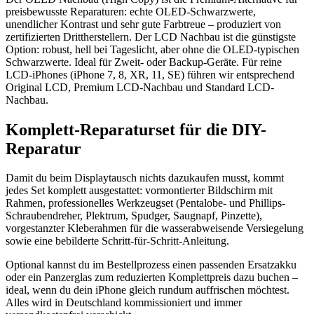
preisbewusste Reparaturen: echte OLED-Schwarzwerte,
unendlicher Kontrast und sehr gute Farbtreue – produziert von
zertifizierten Drittherstellern. Der LCD Nachbau ist die günstigste
Option: robust, hell bei Tageslicht, aber ohne die OLED-typischen
Schwarzwerte. Ideal für Zweit- oder Backup-Geräte. Für reine
LCD-iPhones (iPhone 7, 8, XR, 11, SE) führen wir entsprechend
Original LCD, Premium LCD-Nachbau und Standard LCD-
Nachbau.
Komplett-Reparaturset für die DIY-
Reparatur
Damit du beim Displaytausch nichts dazukaufen musst, kommt
jedes Set komplett ausgestattet: vormontierter Bildschirm mit
Rahmen, professionelles Werkzeugset (Pentalobe- und Phillips-
Schraubendreher, Plektrum, Spudger, Saugnapf, Pinzette),
vorgestanzter Kleberahmen für die wasserabweisende Versiegelung
sowie eine bebilderte Schritt-für-Schritt-Anleitung.
Optional kannst du im Bestellprozess einen passenden Ersatzakku
oder ein Panzerglas zum reduzierten Komplettpreis dazu buchen –
ideal, wenn du dein iPhone gleich rundum auffrischen möchtest.
Alles wird in Deutschland kommissioniert und immer