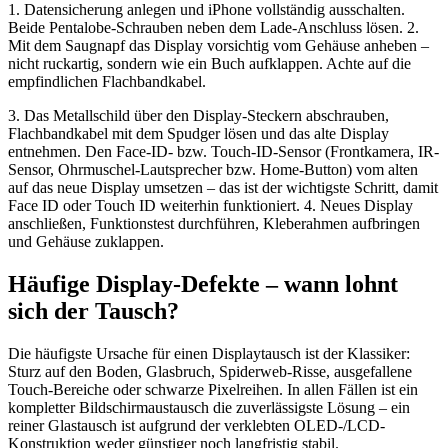
1. Datensicherung anlegen und iPhone vollständig ausschalten.
Beide Pentalobe-Schrauben neben dem Lade-Anschluss lösen. 2.
Mit dem Saugnapf das Display vorsichtig vom Gehäuse anheben –
nicht ruckartig, sondern wie ein Buch aufklappen. Achte auf die
empfindlichen Flachbandkabel.
3. Das Metallschild über den Display-Steckern abschrauben,
Flachbandkabel mit dem Spudger lösen und das alte Display
entnehmen. Den Face-ID- bzw. Touch-ID-Sensor (Frontkamera, IR-
Sensor, Ohrmuschel-Lautsprecher bzw. Home-Button) vom alten
auf das neue Display umsetzen – das ist der wichtigste Schritt, damit
Face ID oder Touch ID weiterhin funktioniert. 4. Neues Display
anschließen, Funktionstest durchführen, Kleberahmen aufbringen
und Gehäuse zuklappen.
Häufige Display-Defekte – wann lohnt
sich der Tausch?
Die häufigste Ursache für einen Displaytausch ist der Klassiker:
Sturz auf den Boden, Glasbruch, Spiderweb-Risse, ausgefallene
Touch-Bereiche oder schwarze Pixelreihen. In allen Fällen ist ein
kompletter Bildschirmaustausch die zuverlässigste Lösung – ein
reiner Glastausch ist aufgrund der verklebten OLED-/LCD-
Konstruktion weder günstiger noch langfristig stabil.