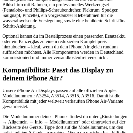
Bildschirm mit Rahmen, ein professionelles Werkzeugset
(Pentalobe- und Phillips-Schraubendreher, Plektrum, Spudger,
Saugnapf, Pinzette), ein vorgestanzter Kleberahmen für die
wasserabweisende Versiegelung sowie eine bebilderte Schritt-für-
Schritt-Anleitung.
Optional kannst du im Bestellprozess einen passenden Ersatzakku
oder ein Panzerglas zu einem reduzierten Komplettpreis
hinzubuchen – ideal, wenn du dein iPhone Air gleich rundum
auffrischen möchtest. Alle Komponenten werden in Deutschland
kommissioniert und immer versandkostenfrei verschickt.
Kompatibilität: Passt das Display zu
deinem iPhone Air?
Unsere iPhone Air Displays passen auf alle offiziellen Apple-
Modellnummern: A3254, A3514, A3515, A3516. Damit ist die
Kompatibilität mit jeder weltweit verkauften iPhone Air-Variante
gewährleistet.
Die Modellnummer deines iPhones findest du unter „Einstellungen
→ Allgemein → Info → Modellnummer" oder eingraviert auf der
Rückseite des Geräts. Tippe dort auf die Modellnummer, um den
vollständigen A-Code anzuzeigen. Wenn du unsicher bist, hilft dir