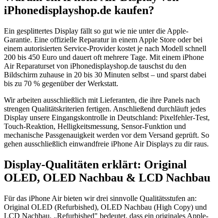
iPhonedisplayshop.de kaufen?
Ein gesplittertes Display fällt so gut wie nie unter die Apple-
Garantie. Eine offizielle Reparatur in einem Apple Store oder bei
einem autorisierten Service-Provider kostet je nach Modell schnell
200 bis 450 Euro und dauert oft mehrere Tage. Mit einem iPhone
Air Reparaturset von iPhonedisplayshop.de tauschst du den
Bildschirm zuhause in 20 bis 30 Minuten selbst – und sparst dabei
bis zu 70 % gegenüber der Werkstatt.
Wir arbeiten ausschließlich mit Lieferanten, die ihre Panels nach
strengen Qualitätskriterien fertigen. Anschließend durchläuft jedes
Display unsere Eingangskontrolle in Deutschland: Pixelfehler-Test,
Touch-Reaktion, Helligkeitsmessung, Sensor-Funktion und
mechanische Passgenauigkeit werden vor dem Versand geprüft. So
gehen ausschließlich einwandfreie iPhone Air Displays zu dir raus.
Display-Qualitäten erklärt: Original
OLED, OLED Nachbau & LCD Nachbau
Für das iPhone Air bieten wir drei sinnvolle Qualitätsstufen an:
Original OLED (Refurbished), OLED Nachbau (High Copy) und
LCD Nachbau. „Refurbished" bedeutet, dass ein originales Apple-