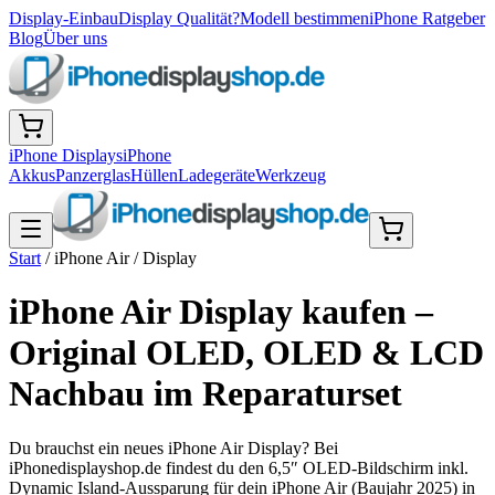
Display-Einbau
Display Qualität?
Modell bestimmen
iPhone Ratgeber
Blog
Über uns
iPhone Displays
iPhone
Akkus
Panzerglas
Hüllen
Ladegeräte
Werkzeug
Start
/
iPhone Air
/
Display
iPhone Air Display kaufen –
Original OLED, OLED & LCD
Nachbau im Reparaturset
Du brauchst ein neues iPhone Air Display? Bei
iPhonedisplayshop.de findest du den 6,5″ OLED-Bildschirm inkl.
Dynamic Island-Aussparung für dein iPhone Air (Baujahr 2025) in