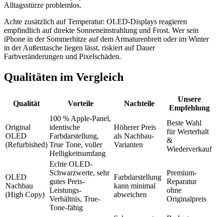
Alltagsstürze problemlos.
Achte zusätzlich auf Temperatur: OLED-Displays reagieren
empfindlich auf direkte Sonneneinstrahlung und Frost. Wer sein
iPhone in der Sommerhitze auf dem Armaturenbrett oder im Winter
in der Außentasche liegen lässt, riskiert auf Dauer
Farbveränderungen und Pixelschäden.
Qualitäten im Vergleich
Unsere
Qualität
Vorteile
Nachteile
Empfehlung
100 % Apple-Panel,
Beste Wahl
Original
identische
Höherer Preis
für Werterhalt
OLED
Farbdarstellung,
als Nachbau-
&
(Refurbished)
True Tone, voller
Varianten
Wiederverkauf
Helligkeitsumfang
Echte OLED-
Schwarzwerte, sehr
Premium-
OLED
Farbdarstellung
gutes Preis-
Reparatur
Nachbau
kann minimal
Leistungs-
ohne
(High Copy)
abweichen
Verhältnis, True-
Originalpreis
Tone-fähig