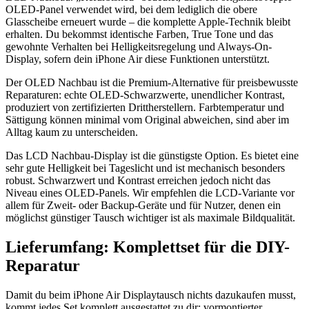
OLED-Panel verwendet wird, bei dem lediglich die obere
Glasscheibe erneuert wurde – die komplette Apple-Technik bleibt
erhalten. Du bekommst identische Farben, True Tone und das
gewohnte Verhalten bei Helligkeitsregelung und Always-On-
Display, sofern dein iPhone Air diese Funktionen unterstützt.
Der OLED Nachbau ist die Premium-Alternative für preisbewusste
Reparaturen: echte OLED-Schwarzwerte, unendlicher Kontrast,
produziert von zertifizierten Drittherstellern. Farbtemperatur und
Sättigung können minimal vom Original abweichen, sind aber im
Alltag kaum zu unterscheiden.
Das LCD Nachbau-Display ist die günstigste Option. Es bietet eine
sehr gute Helligkeit bei Tageslicht und ist mechanisch besonders
robust. Schwarzwert und Kontrast erreichen jedoch nicht das
Niveau eines OLED-Panels. Wir empfehlen die LCD-Variante vor
allem für Zweit- oder Backup-Geräte und für Nutzer, denen ein
möglichst günstiger Tausch wichtiger ist als maximale Bildqualität.
Lieferumfang: Komplettset für die DIY-
Reparatur
Damit du beim iPhone Air Displaytausch nichts dazukaufen musst,
kommt jedes Set komplett ausgestattet zu dir: vormontierter