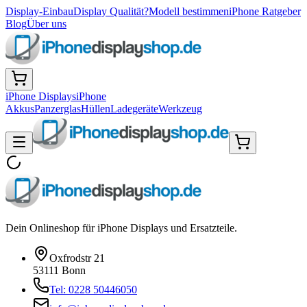
Display-Einbau
Display Qualität?
Modell bestimmen
iPhone Ratgeber
Blog
Über uns
iPhone Displays
iPhone
Akkus
Panzerglas
Hüllen
Ladegeräte
Werkzeug
Dein Onlineshop für iPhone Displays und Ersatzteile.
Oxfrodstr 21
53111 Bonn
Tel: 0228 50446050