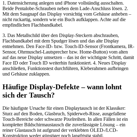
1. Datensicherung anlegen und iPhone vollständig ausschalten.
Beide Pentalobe-Schrauben neben dem Lade-Anschluss lösen. 2.
Mit dem Saugnapf das Display vorsichtig vom Gehäuse anheben –
nicht ruckartig, sondern wie ein Buch aufklappen. Achte auf die
empfindlichen Flachbandkabel.
3. Das Metallschild über den Display-Steckern abschrauben,
Flachbandkabel mit dem Spudger lösen und das alte Display
entnehmen. Den Face-ID- bzw. Touch-ID-Sensor (Frontkamera, IR-
Sensor, Ohrmuschel-Lautsprecher bzw. Home-Button) vom alten
auf das neue Display umsetzen – das ist der wichtigste Schritt, damit
Face ID oder Touch ID weiterhin funktioniert. 4. Neues Display
anschließen, Funktionstest durchführen, Kleberahmen aufbringen
und Gehäuse zuklappen.
Häufige Display-Defekte – wann lohnt
sich der Tausch?
Die häufigste Ursache für einen Displaytausch ist der Klassiker:
Sturz auf den Boden, Glasbruch, Spiderweb-Risse, ausgefallene
Touch-Bereiche oder schwarze Pixelreihen. In allen Fällen ist ein
kompletter Bildschirmaustausch die zuverlässigste Lösung – ein
reiner Glastausch ist aufgrund der verklebten OLED-/LCD-
Konstruktion weder günstiger noch langfristig stabil.