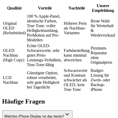
Unsere
Qualität
Vorteile
Nachteile
Empfehlung
100 % Apple-Panel,
identische Farben,
Beste Wahl
Original
Höherer Preis
True Tone, voller
für Werterhalt
OLED
als Nachbau-
Helligkeitsumfang,
&
(Refurbished)
Varianten
ProMotion auf Pro-
Wiederverkauf
Modellen
Echte OLED-
Premium-
OLED
Schwarzwerte, sehr
Farbdarstellung
Reparatur
Nachbau
gutes Preis-
kann minimal
ohne
(High Copy)
Leistungs-Verhältnis,
abweichen
Originalpreis
True-Tone-fähig
Schwarzwerte
Budget-
Günstigste Option,
und Kontrast
Lösung für
LCD
robust verarbeitet,
schwächer als
Zweit- oder
Nachbau
sehr gute Helligkeit
OLED, kein
Backup-
bei Tageslicht
True Tone
iPhone
Häufige Fragen
Welches iPhone Display ist das beste?