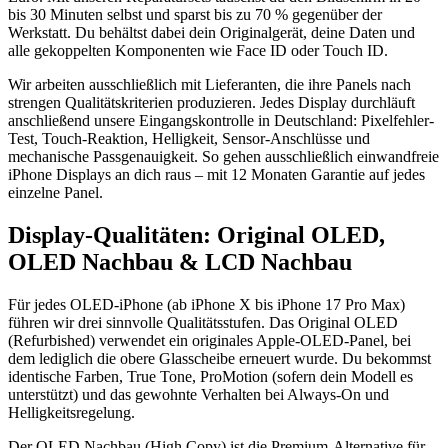
bis 30 Minuten selbst und sparst bis zu 70 % gegenüber der
Werkstatt. Du behältst dabei dein Originalgerät, deine Daten und
alle gekoppelten Komponenten wie Face ID oder Touch ID.
Wir arbeiten ausschließlich mit Lieferanten, die ihre Panels nach
strengen Qualitätskriterien produzieren. Jedes Display durchläuft
anschließend unsere Eingangskontrolle in Deutschland: Pixelfehler-
Test, Touch-Reaktion, Helligkeit, Sensor-Anschlüsse und
mechanische Passgenauigkeit. So gehen ausschließlich einwandfreie
iPhone Displays an dich raus – mit 12 Monaten Garantie auf jedes
einzelne Panel.
Display-Qualitäten: Original OLED,
OLED Nachbau & LCD Nachbau
Für jedes OLED-iPhone (ab iPhone X bis iPhone 17 Pro Max)
führen wir drei sinnvolle Qualitätsstufen. Das Original OLED
(Refurbished) verwendet ein originales Apple-OLED-Panel, bei
dem lediglich die obere Glasscheibe erneuert wurde. Du bekommst
identische Farben, True Tone, ProMotion (sofern dein Modell es
unterstützt) und das gewohnte Verhalten bei Always-On und
Helligkeitsregelung.
Der OLED Nachbau (High Copy) ist die Premium-Alternative für