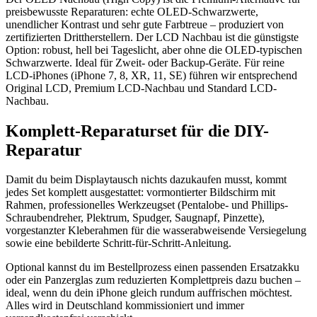
preisbewusste Reparaturen: echte OLED-Schwarzwerte,
unendlicher Kontrast und sehr gute Farbtreue – produziert von
zertifizierten Drittherstellern. Der LCD Nachbau ist die günstigste
Option: robust, hell bei Tageslicht, aber ohne die OLED-typischen
Schwarzwerte. Ideal für Zweit- oder Backup-Geräte. Für reine
LCD-iPhones (iPhone 7, 8, XR, 11, SE) führen wir entsprechend
Original LCD, Premium LCD-Nachbau und Standard LCD-
Nachbau.
Komplett-Reparaturset für die DIY-
Reparatur
Damit du beim Displaytausch nichts dazukaufen musst, kommt
jedes Set komplett ausgestattet: vormontierter Bildschirm mit
Rahmen, professionelles Werkzeugset (Pentalobe- und Phillips-
Schraubendreher, Plektrum, Spudger, Saugnapf, Pinzette),
vorgestanzter Kleberahmen für die wasserabweisende Versiegelung
sowie eine bebilderte Schritt-für-Schritt-Anleitung.
Optional kannst du im Bestellprozess einen passenden Ersatzakku
oder ein Panzerglas zum reduzierten Komplettpreis dazu buchen –
ideal, wenn du dein iPhone gleich rundum auffrischen möchtest.
Alles wird in Deutschland kommissioniert und immer