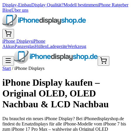
Display-Einbau
Display Qualität?
Modell bestimmen
iPhone Ratgeber
Blog
Über uns
iPhone Displays
iPhone
Akkus
Panzerglas
Hüllen
Ladegeräte
Werkzeug
Start
/
iPhone Displays
iPhone Display kaufen –
Original OLED, OLED
Nachbau & LCD Nachbau
Du brauchst ein neues iPhone Display? Bei iPhonedisplayshop.de
findest du Ersatzdisplays für alle iPhone-Modelle vom iPhone 7 bis
zum iPhone 17 Pro Max – wahlweise als Original OLED