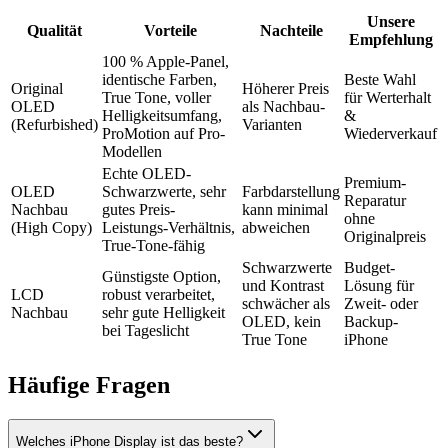
Unsere
Qualität
Vorteile
Nachteile
Empfehlung
100 % Apple-Panel,
identische Farben,
Beste Wahl
Original
Höherer Preis
True Tone, voller
für Werterhalt
OLED
als Nachbau-
Helligkeitsumfang,
&
(Refurbished)
Varianten
ProMotion auf Pro-
Wiederverkauf
Modellen
Echte OLED-
Premium-
OLED
Schwarzwerte, sehr
Farbdarstellung
Reparatur
Nachbau
gutes Preis-
kann minimal
ohne
(High Copy)
Leistungs-Verhältnis,
abweichen
Originalpreis
True-Tone-fähig
Schwarzwerte
Budget-
Günstigste Option,
und Kontrast
Lösung für
LCD
robust verarbeitet,
schwächer als
Zweit- oder
Nachbau
sehr gute Helligkeit
OLED, kein
Backup-
bei Tageslicht
True Tone
iPhone
Häufige Fragen
Welches iPhone Display ist das beste?