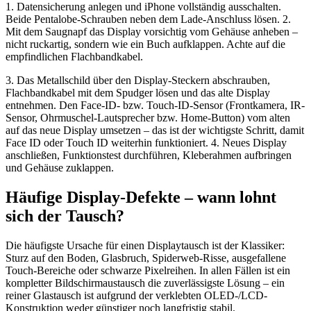
1. Datensicherung anlegen und iPhone vollständig ausschalten.
Beide Pentalobe-Schrauben neben dem Lade-Anschluss lösen. 2.
Mit dem Saugnapf das Display vorsichtig vom Gehäuse anheben –
nicht ruckartig, sondern wie ein Buch aufklappen. Achte auf die
empfindlichen Flachbandkabel.
3. Das Metallschild über den Display-Steckern abschrauben,
Flachbandkabel mit dem Spudger lösen und das alte Display
entnehmen. Den Face-ID- bzw. Touch-ID-Sensor (Frontkamera, IR-
Sensor, Ohrmuschel-Lautsprecher bzw. Home-Button) vom alten
auf das neue Display umsetzen – das ist der wichtigste Schritt, damit
Face ID oder Touch ID weiterhin funktioniert. 4. Neues Display
anschließen, Funktionstest durchführen, Kleberahmen aufbringen
und Gehäuse zuklappen.
Häufige Display-Defekte – wann lohnt
sich der Tausch?
Die häufigste Ursache für einen Displaytausch ist der Klassiker:
Sturz auf den Boden, Glasbruch, Spiderweb-Risse, ausgefallene
Touch-Bereiche oder schwarze Pixelreihen. In allen Fällen ist ein
kompletter Bildschirmaustausch die zuverlässigste Lösung – ein
reiner Glastausch ist aufgrund der verklebten OLED-/LCD-
Konstruktion weder günstiger noch langfristig stabil.