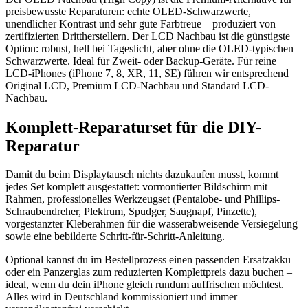
preisbewusste Reparaturen: echte OLED-Schwarzwerte,
unendlicher Kontrast und sehr gute Farbtreue – produziert von
zertifizierten Drittherstellern. Der LCD Nachbau ist die günstigste
Option: robust, hell bei Tageslicht, aber ohne die OLED-typischen
Schwarzwerte. Ideal für Zweit- oder Backup-Geräte. Für reine
LCD-iPhones (iPhone 7, 8, XR, 11, SE) führen wir entsprechend
Original LCD, Premium LCD-Nachbau und Standard LCD-
Nachbau.
Komplett-Reparaturset für die DIY-
Reparatur
Damit du beim Displaytausch nichts dazukaufen musst, kommt
jedes Set komplett ausgestattet: vormontierter Bildschirm mit
Rahmen, professionelles Werkzeugset (Pentalobe- und Phillips-
Schraubendreher, Plektrum, Spudger, Saugnapf, Pinzette),
vorgestanzter Kleberahmen für die wasserabweisende Versiegelung
sowie eine bebilderte Schritt-für-Schritt-Anleitung.
Optional kannst du im Bestellprozess einen passenden Ersatzakku
oder ein Panzerglas zum reduzierten Komplettpreis dazu buchen –
ideal, wenn du dein iPhone gleich rundum auffrischen möchtest.
Alles wird in Deutschland kommissioniert und immer