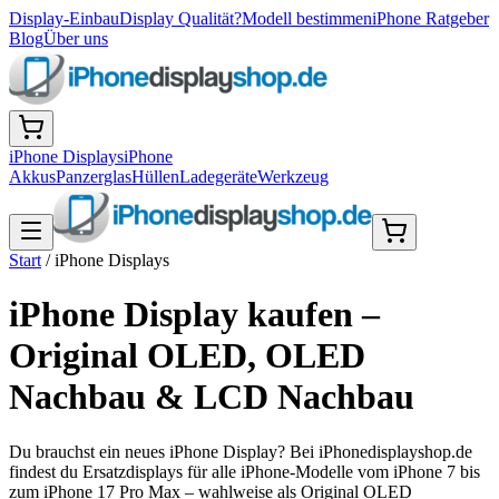
Display-Einbau
Display Qualität?
Modell bestimmen
iPhone Ratgeber
Blog
Über uns
iPhone Displays
iPhone
Akkus
Panzerglas
Hüllen
Ladegeräte
Werkzeug
Start
/
iPhone Displays
iPhone Display kaufen –
Original OLED, OLED
Nachbau & LCD Nachbau
Du brauchst ein neues iPhone Display? Bei iPhonedisplayshop.de
findest du Ersatzdisplays für alle iPhone-Modelle vom iPhone 7 bis
zum iPhone 17 Pro Max – wahlweise als Original OLED