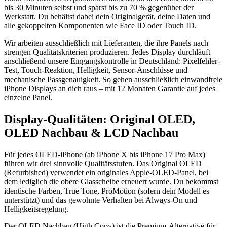
bis 30 Minuten selbst und sparst bis zu 70 % gegenüber der
Werkstatt. Du behältst dabei dein Originalgerät, deine Daten und
alle gekoppelten Komponenten wie Face ID oder Touch ID.
Wir arbeiten ausschließlich mit Lieferanten, die ihre Panels nach
strengen Qualitätskriterien produzieren. Jedes Display durchläuft
anschließend unsere Eingangskontrolle in Deutschland: Pixelfehler-
Test, Touch-Reaktion, Helligkeit, Sensor-Anschlüsse und
mechanische Passgenauigkeit. So gehen ausschließlich einwandfreie
iPhone Displays an dich raus – mit 12 Monaten Garantie auf jedes
einzelne Panel.
Display-Qualitäten: Original OLED,
OLED Nachbau & LCD Nachbau
Für jedes OLED-iPhone (ab iPhone X bis iPhone 17 Pro Max)
führen wir drei sinnvolle Qualitätsstufen. Das Original OLED
(Refurbished) verwendet ein originales Apple-OLED-Panel, bei
dem lediglich die obere Glasscheibe erneuert wurde. Du bekommst
identische Farben, True Tone, ProMotion (sofern dein Modell es
unterstützt) und das gewohnte Verhalten bei Always-On und
Helligkeitsregelung.
Der OLED Nachbau (High Copy) ist die Premium-Alternative für