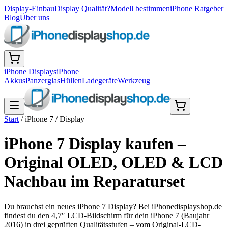
Display-Einbau
Display Qualität?
Modell bestimmen
iPhone Ratgeber
Blog
Über uns
iPhone Displays
iPhone
Akkus
Panzerglas
Hüllen
Ladegeräte
Werkzeug
Start
/
iPhone 7
/
Display
iPhone 7 Display kaufen –
Original OLED, OLED & LCD
Nachbau im Reparaturset
Du brauchst ein neues iPhone 7 Display? Bei iPhonedisplayshop.de
findest du den 4,7″ LCD-Bildschirm für dein iPhone 7 (Baujahr
2016) in drei geprüften Qualitätsstufen – vom Original-LCD-