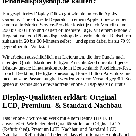
iPhonedisplayshop.de kaufen?
Ein gesplittertes Display fällt so gut wie nie unter die Apple-
Garantie. Eine offizielle Reparatur in einem Apple Store oder bei
einem autorisierten Service-Provider kostet je nach Modell schnell
200 bis 450 Euro und dauert oft mehrere Tage. Mit einem iPhone 7
Reparaturset von iPhonedisplayshop.de tauschst du den Bildschirm
zuhause in 20 bis 30 Minuten selbst – und sparst dabei bis zu 70 %
gegenüber der Werkstatt.
Wir arbeiten ausschließlich mit Lieferanten, die ihre Panels nach
strengen Qualitätskriterien fertigen. Anschließend durchläuft jedes
Display unsere Eingangskontrolle in Deutschland: Pixelfehler-Test,
Touch-Reaktion, Helligkeitsmessung, Home-Button-Anschluss und
mechanische Passgenauigkeit werden vor dem Versand geprüft. So
gehen ausschließlich einwandfreie iPhone 7 Displays zu dir raus.
Display-Qualitäten erklärt: Original
LCD, Premium- & Standard-Nachbau
Das iPhone 7 wurde ab Werk mit einem Retina HD LCD
ausgeliefert. Wir bieten drei Qualitätsstufen an: Original LCD
(Refurbished), Premium LCD-Nachbau und Standard LCD-
Nachbau. „Refurbished" bedeutet, dass ein originales Apple-Panel