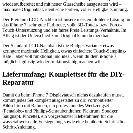
wiederaufbereitet und mit neuer Glasscheibe ausgestattet wird –
maximale Originalität, identische Farben, voller Helligkeitsumfang.
Der Premium LCD-Nachbau ist unsere meistempfohlene Lösung für
das iPhone 7: sehr gute Farbtreue, volle 3D-Touch- bzw. Force-
Touch-Unterstützung und ein faires Preis-Leistungs-Verhältnis. Im
Alltag ist der Unterschied zum Original kaum bemerkbar.
Der Standard LCD-Nachbau ist die Budget-Variante: etwas
geringere maximale Helligkeit, etwas einfachere Touch-Sampling-
Rate – aber voll funktional und ideal, wenn du dein iPhone 7
möglichst günstig wieder funktionsfähig machen willst.
Lieferumfang: Komplettset für die DIY-
Reparatur
Damit du beim iPhone 7 Displaytausch nichts dazukaufen musst,
kommt jedes Set komplett ausgestattet zu dir: vormontierter
Bildschirm mit Rahmen, ein professionelles Werkzeugset
(Pentalobe- und Phillips-Schraubendreher, Plektrum, Spudger,
Saugnapf, Pinzette), ein vorgestanzter Kleberahmen für die
wasserabweisende Versiegelung sowie eine bebilderte Schritt-für-
Schritt-Anleitung.