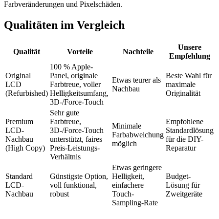
Farbveränderungen und Pixelschäden.
Qualitäten im Vergleich
Unsere
Qualität
Vorteile
Nachteile
Empfehlung
100 % Apple-
Original
Panel, originale
Beste Wahl für
Etwas teurer als
LCD
Farbtreue, voller
maximale
Nachbau
(Refurbished)
Helligkeitsumfang,
Originalität
3D-/Force-Touch
Sehr gute
Premium
Farbtreue,
Empfohlene
Minimale
LCD-
3D-/Force-Touch
Standardlösung
Farbabweichung
Nachbau
unterstützt, faires
für die DIY-
möglich
(High Copy)
Preis-Leistungs-
Reparatur
Verhältnis
Etwas geringere
Standard
Günstigste Option,
Helligkeit,
Budget-
LCD-
voll funktional,
einfachere
Lösung für
Nachbau
robust
Touch-
Zweitgeräte
Sampling-Rate