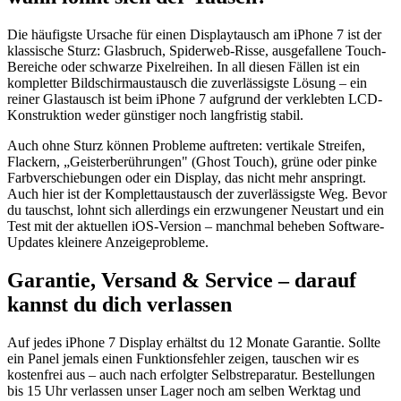
Die häufigste Ursache für einen Displaytausch am iPhone 7 ist der
klassische Sturz: Glasbruch, Spiderweb-Risse, ausgefallene Touch-
Bereiche oder schwarze Pixelreihen. In all diesen Fällen ist ein
kompletter Bildschirmaustausch die zuverlässigste Lösung – ein
reiner Glastausch ist beim iPhone 7 aufgrund der verklebten LCD-
Konstruktion weder günstiger noch langfristig stabil.
Auch ohne Sturz können Probleme auftreten: vertikale Streifen,
Flackern, „Geisterberührungen" (Ghost Touch), grüne oder pinke
Farbverschiebungen oder ein Display, das nicht mehr anspringt.
Auch hier ist der Komplettaustausch der zuverlässigste Weg. Bevor
du tauschst, lohnt sich allerdings ein erzwungener Neustart und ein
Test mit der aktuellen iOS-Version – manchmal beheben Software-
Updates kleinere Anzeigeprobleme.
Garantie, Versand & Service – darauf
kannst du dich verlassen
Auf jedes iPhone 7 Display erhältst du 12 Monate Garantie. Sollte
ein Panel jemals einen Funktionsfehler zeigen, tauschen wir es
kostenfrei aus – auch nach erfolgter Selbstreparatur. Bestellungen
bis 15 Uhr verlassen unser Lager noch am selben Werktag und