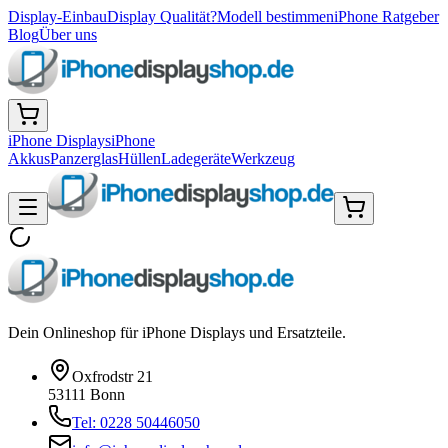
Display-Einbau
Display Qualität?
Modell bestimmen
iPhone Ratgeber
Blog
Über uns
iPhone Displays
iPhone
Akkus
Panzerglas
Hüllen
Ladegeräte
Werkzeug
Dein Onlineshop für iPhone Displays und Ersatzteile.
Oxfrodstr 21
53111 Bonn
Tel: 0228 50446050