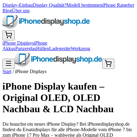
Display-Einbau
Display Qualität?
Modell bestimmen
iPhone Ratgeber
Blog
Über uns
iPhone Displays
iPhone
Akkus
Panzerglas
Hüllen
Ladegeräte
Werkzeug
Start
/
iPhone Displays
iPhone Display kaufen –
Original OLED, OLED
Nachbau & LCD Nachbau
Du brauchst ein neues iPhone Display? Bei iPhonedisplayshop.de
findest du Ersatzdisplays für alle iPhone-Modelle vom iPhone 7 bis
zum iPhone 17 Pro Max – wahlweise als Original OLED