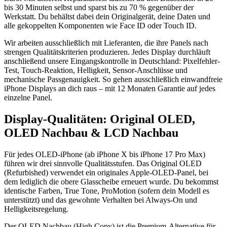
bis 30 Minuten selbst und sparst bis zu 70 % gegenüber der
Werkstatt. Du behältst dabei dein Originalgerät, deine Daten und
alle gekoppelten Komponenten wie Face ID oder Touch ID.
Wir arbeiten ausschließlich mit Lieferanten, die ihre Panels nach
strengen Qualitätskriterien produzieren. Jedes Display durchläuft
anschließend unsere Eingangskontrolle in Deutschland: Pixelfehler-
Test, Touch-Reaktion, Helligkeit, Sensor-Anschlüsse und
mechanische Passgenauigkeit. So gehen ausschließlich einwandfreie
iPhone Displays an dich raus – mit 12 Monaten Garantie auf jedes
einzelne Panel.
Display-Qualitäten: Original OLED,
OLED Nachbau & LCD Nachbau
Für jedes OLED-iPhone (ab iPhone X bis iPhone 17 Pro Max)
führen wir drei sinnvolle Qualitätsstufen. Das Original OLED
(Refurbished) verwendet ein originales Apple-OLED-Panel, bei
dem lediglich die obere Glasscheibe erneuert wurde. Du bekommst
identische Farben, True Tone, ProMotion (sofern dein Modell es
unterstützt) und das gewohnte Verhalten bei Always-On und
Helligkeitsregelung.
Der OLED Nachbau (High Copy) ist die Premium-Alternative für