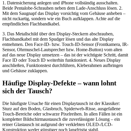
1. Datensicherung anlegen und iPhone vollständig ausschalten.
Beide Pentalobe-Schrauben neben dem Lade-Anschluss lösen. 2.
Mit dem Saugnapf das Display vorsichtig vom Gehäuse anheben –
nicht ruckartig, sondern wie ein Buch aufklappen. Achte auf die
empfindlichen Flachbandkabel.
3. Das Metallschild über den Display-Steckern abschrauben,
Flachbandkabel mit dem Spudger lösen und das alte Display
entnehmen. Den Face-ID- bzw. Touch-ID-Sensor (Frontkamera, IR-
Sensor, Ohrmuschel-Lautsprecher bzw. Home-Button) vom alten
auf das neue Display umsetzen – das ist der wichtigste Schritt, damit
Face ID oder Touch ID weiterhin funktioniert. 4. Neues Display
anschließen, Funktionstest durchführen, Kleberahmen aufbringen
und Gehäuse zuklappen.
Häufige Display-Defekte – wann lohnt
sich der Tausch?
Die häufigste Ursache für einen Displaytausch ist der Klassiker:
Sturz auf den Boden, Glasbruch, Spiderweb-Risse, ausgefallene
Touch-Bereiche oder schwarze Pixelreihen. In allen Fällen ist ein
kompletter Bildschirmaustausch die zuverlässigste Lösung – ein
reiner Glastausch ist aufgrund der verklebten OLED-/LCD-
Konstruktion weder günstiger noch langfristig stabil.