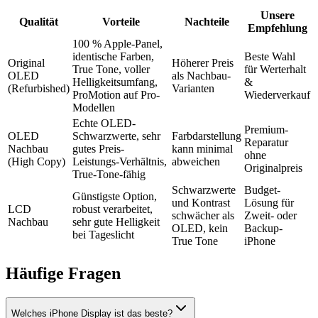
Unsere
Qualität
Vorteile
Nachteile
Empfehlung
100 % Apple-Panel,
identische Farben,
Beste Wahl
Original
Höherer Preis
True Tone, voller
für Werterhalt
OLED
als Nachbau-
Helligkeitsumfang,
&
(Refurbished)
Varianten
ProMotion auf Pro-
Wiederverkauf
Modellen
Echte OLED-
Premium-
OLED
Schwarzwerte, sehr
Farbdarstellung
Reparatur
Nachbau
gutes Preis-
kann minimal
ohne
(High Copy)
Leistungs-Verhältnis,
abweichen
Originalpreis
True-Tone-fähig
Schwarzwerte
Budget-
Günstigste Option,
und Kontrast
Lösung für
LCD
robust verarbeitet,
schwächer als
Zweit- oder
Nachbau
sehr gute Helligkeit
OLED, kein
Backup-
bei Tageslicht
True Tone
iPhone
Häufige Fragen
Welches iPhone Display ist das beste?