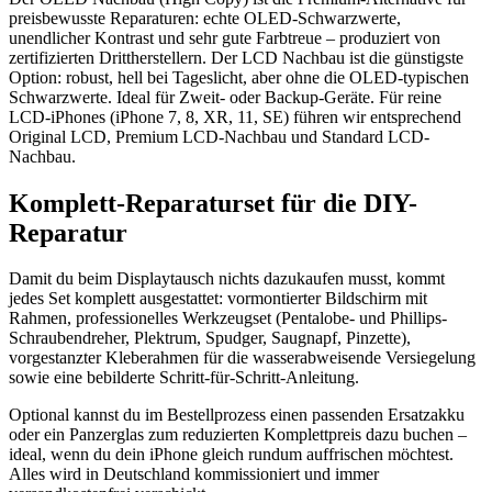
preisbewusste Reparaturen: echte OLED-Schwarzwerte,
unendlicher Kontrast und sehr gute Farbtreue – produziert von
zertifizierten Drittherstellern. Der LCD Nachbau ist die günstigste
Option: robust, hell bei Tageslicht, aber ohne die OLED-typischen
Schwarzwerte. Ideal für Zweit- oder Backup-Geräte. Für reine
LCD-iPhones (iPhone 7, 8, XR, 11, SE) führen wir entsprechend
Original LCD, Premium LCD-Nachbau und Standard LCD-
Nachbau.
Komplett-Reparaturset für die DIY-
Reparatur
Damit du beim Displaytausch nichts dazukaufen musst, kommt
jedes Set komplett ausgestattet: vormontierter Bildschirm mit
Rahmen, professionelles Werkzeugset (Pentalobe- und Phillips-
Schraubendreher, Plektrum, Spudger, Saugnapf, Pinzette),
vorgestanzter Kleberahmen für die wasserabweisende Versiegelung
sowie eine bebilderte Schritt-für-Schritt-Anleitung.
Optional kannst du im Bestellprozess einen passenden Ersatzakku
oder ein Panzerglas zum reduzierten Komplettpreis dazu buchen –
ideal, wenn du dein iPhone gleich rundum auffrischen möchtest.
Alles wird in Deutschland kommissioniert und immer