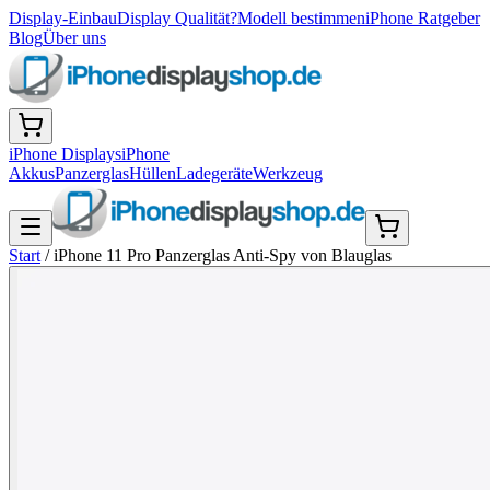
Display-Einbau
Display Qualität?
Modell bestimmen
iPhone Ratgeber
Blog
Über uns
iPhone Displays
iPhone
Akkus
Panzerglas
Hüllen
Ladegeräte
Werkzeug
Start
/
iPhone 11 Pro Panzerglas Anti-Spy von Blauglas