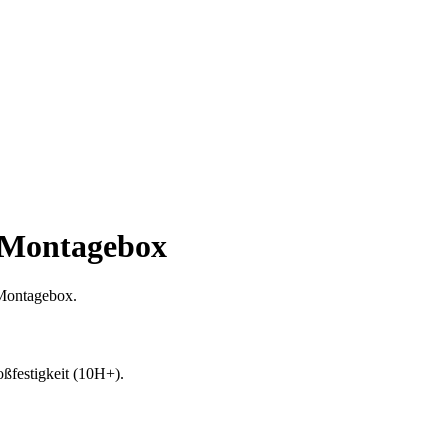
· Montagebox
 Montagebox.
oßfestigkeit (10H+).