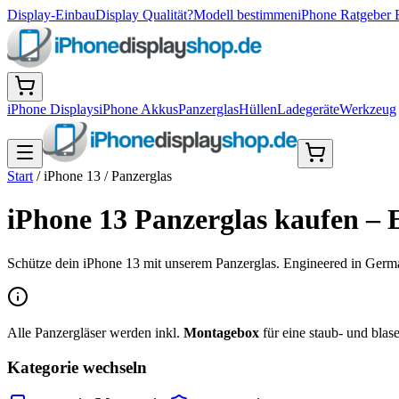
Display-Einbau
Display Qualität?
Modell bestimmen
iPhone Ratgeber 
iPhone Displays
iPhone Akkus
Panzerglas
Hüllen
Ladegeräte
Werkzeug
Start
/
iPhone 13
/
Panzerglas
iPhone 13 Panzerglas kaufen –
Schütze dein iPhone 13 mit unserem Panzerglas. Engineered in Germa
Alle Panzergläser werden inkl.
Montagebox
für eine staub- und blasen
Kategorie wechseln