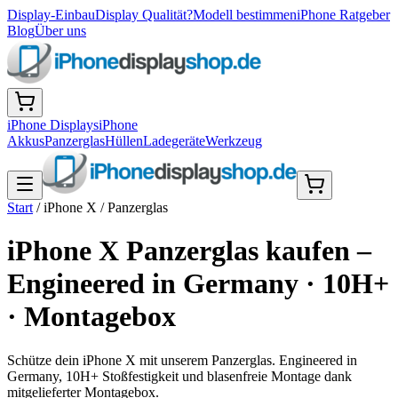
Display-Einbau
Display Qualität?
Modell bestimmen
iPhone Ratgeber
Blog
Über uns
iPhone Displays
iPhone
Akkus
Panzerglas
Hüllen
Ladegeräte
Werkzeug
Start
/
iPhone X
/
Panzerglas
iPhone X Panzerglas kaufen –
Engineered in Germany · 10H+
· Montagebox
Schütze dein iPhone X mit unserem Panzerglas. Engineered in
Germany, 10H+ Stoßfestigkeit und blasenfreie Montage dank
mitgelieferter Montagebox.