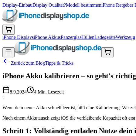
Display-Einbau
Display Qualität?
Modell bestimmen
iPhone Ratgeber 
iPhone Displays
iPhone Akkus
Panzerglas
Hüllen
Ladegeräte
Werkzeug
Zurück zum Blog
Tipps & Tricks
iPhone Akku kalibrieren – so geht's richtig
8.9.2024
4
Min. Lesezeit
i
Wenn dein neuer Akku schnell leer ist, hilft eine Kalibrierung. Wir ze
Nach einem Akkutausch zeigt iOS die verbleibende Kapazität oft ers
Schritt 1: Vollständig entladen Nutze dein 