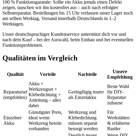
100 % Funktionsgarantie: Sollte ein Akku jemals einen Defekt
zeigen, tauschen wir ihn kostenfrei aus – auch nach erfolgter
Selbstreparatur. Bestellungen bis 15 Uhr verlassen unser Lager noch
am selben Werktag, Versand innerhalb Deutschlands in 1–2
Werktagen.
Unser deutschsprachiger Kundenservice unterstützt dich vor und
nach dem Kauf – bei der Auswahl, beim Einbau und bei eventuellen
Funktionsproblemen.
Qualitäten im Vergleich
Unsere
Qualität
Vorteile
Nachteile
Empfehlung
Akku +
Beste Wahl
Werkzeugset +
Reparaturset
Geringfügig teurer
für DIY-
Klebedichtung +
(empfohlen)
als Einzelakku
Reparatur
Anleitung – alles
zuhause
dabei
Günstigster Preis,
Werkzeug und
Für
Einzelner
ideal wenn
Klebedichtung
Werkstätten
Akku
Werkzeug bereits
müssen separat
& erfahrene
vorhanden
besorgt werden
Bastler
Deutlich teurer,
Wenn DIY