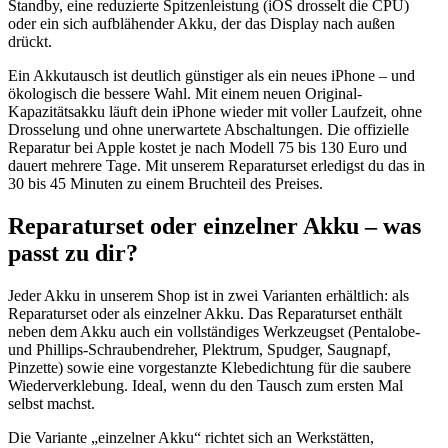
Standby, eine reduzierte Spitzenleistung (iOS drosselt die CPU)
oder ein sich aufblähender Akku, der das Display nach außen
drückt.
Ein Akkutausch ist deutlich günstiger als ein neues iPhone – und
ökologisch die bessere Wahl. Mit einem neuen Original-
Kapazitätsakku läuft dein iPhone wieder mit voller Laufzeit, ohne
Drosselung und ohne unerwartete Abschaltungen. Die offizielle
Reparatur bei Apple kostet je nach Modell 75 bis 130 Euro und
dauert mehrere Tage. Mit unserem Reparaturset erledigst du das in
30 bis 45 Minuten zu einem Bruchteil des Preises.
Reparaturset oder einzelner Akku – was
passt zu dir?
Jeder Akku in unserem Shop ist in zwei Varianten erhältlich: als
Reparaturset oder als einzelner Akku. Das Reparaturset enthält
neben dem Akku auch ein vollständiges Werkzeugset (Pentalobe-
und Phillips-Schraubendreher, Plektrum, Spudger, Saugnapf,
Pinzette) sowie eine vorgestanzte Klebedichtung für die saubere
Wiederverklebung. Ideal, wenn du den Tausch zum ersten Mal
selbst machst.
Die Variante „einzelner Akku“ richtet sich an Werkstätten,