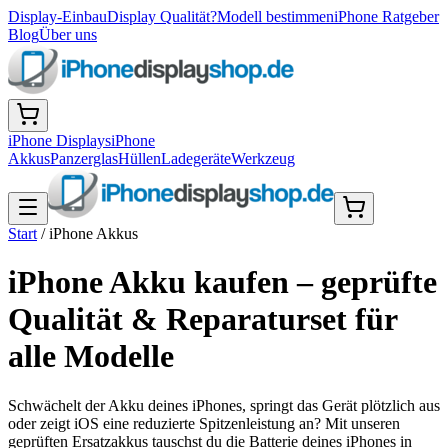
Display-Einbau
Display Qualität?
Modell bestimmen
iPhone Ratgeber
Blog
Über uns
iPhone Displays
iPhone
Akkus
Panzerglas
Hüllen
Ladegeräte
Werkzeug
Start
/
iPhone Akkus
iPhone Akku kaufen – geprüfte
Qualität & Reparaturset für
alle Modelle
Schwächelt der Akku deines iPhones, springt das Gerät plötzlich aus
oder zeigt iOS eine reduzierte Spitzenleistung an? Mit unseren
geprüften Ersatzakkus tauschst du die Batterie deines iPhones in