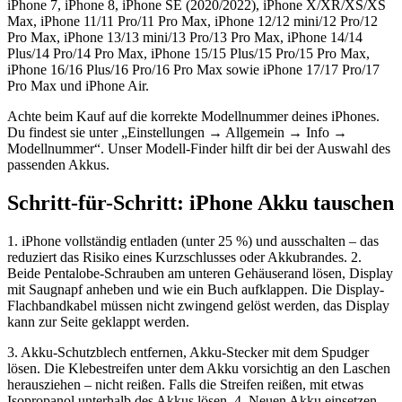
iPhone 7, iPhone 8, iPhone SE (2020/2022), iPhone X/XR/XS/XS
Max, iPhone 11/11 Pro/11 Pro Max, iPhone 12/12 mini/12 Pro/12
Pro Max, iPhone 13/13 mini/13 Pro/13 Pro Max, iPhone 14/14
Plus/14 Pro/14 Pro Max, iPhone 15/15 Plus/15 Pro/15 Pro Max,
iPhone 16/16 Plus/16 Pro/16 Pro Max sowie iPhone 17/17 Pro/17
Pro Max und iPhone Air.
Achte beim Kauf auf die korrekte Modellnummer deines iPhones.
Du findest sie unter „Einstellungen → Allgemein → Info →
Modellnummer“. Unser Modell-Finder hilft dir bei der Auswahl des
passenden Akkus.
Schritt-für-Schritt: iPhone Akku tauschen
1. iPhone vollständig entladen (unter 25 %) und ausschalten – das
reduziert das Risiko eines Kurzschlusses oder Akkubrandes. 2.
Beide Pentalobe-Schrauben am unteren Gehäuserand lösen, Display
mit Saugnapf anheben und wie ein Buch aufklappen. Die Display-
Flachbandkabel müssen nicht zwingend gelöst werden, das Display
kann zur Seite geklappt werden.
3. Akku-Schutzblech entfernen, Akku-Stecker mit dem Spudger
lösen. Die Klebestreifen unter dem Akku vorsichtig an den Laschen
herausziehen – nicht reißen. Falls die Streifen reißen, mit etwas
Isopropanol unterhalb des Akkus lösen. 4. Neuen Akku einsetzen,