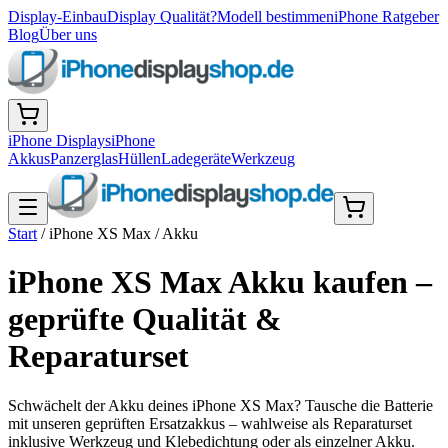
Display-Einbau
Display Qualität?
Modell bestimmen
iPhone Ratgeber
Blog
Über uns
iPhone Displays
iPhone
Akkus
Panzerglas
Hüllen
Ladegeräte
Werkzeug
Start
/
iPhone XS Max
/
Akku
iPhone XS Max Akku kaufen –
geprüfte Qualität &
Reparaturset
Schwächelt der Akku deines iPhone XS Max? Tausche die Batterie
mit unseren geprüften Ersatzakkus – wahlweise als Reparaturset
inklusive Werkzeug und Klebedichtung oder als einzelner Akku.