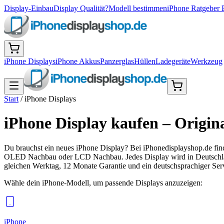
Display-Einbau
Display Qualität?
Modell bestimmen
iPhone Ratgeber 
iPhone Displays
iPhone Akkus
Panzerglas
Hüllen
Ladegeräte
Werkzeug
Start
/
iPhone Displays
iPhone Display kaufen – Ori
Du brauchst ein neues iPhone Display? Bei iPhonedisplayshop.de fin
OLED Nachbau oder LCD Nachbau. Jedes Display wird in Deutschland
gleichen Werktag, 12 Monate Garantie und ein deutschsprachiger Serv
Wähle dein iPhone-Modell, um passende
Displays
anzuzeigen:
iPhone