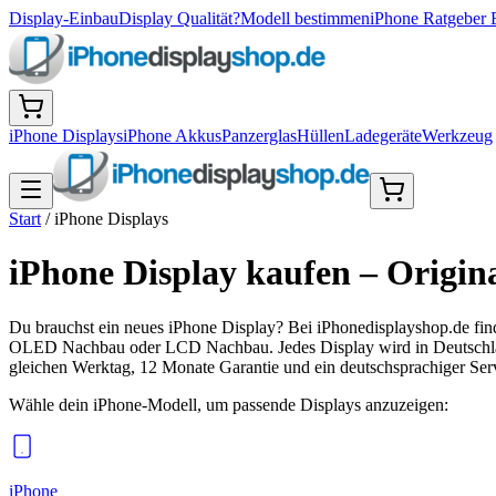
Display-Einbau
Display Qualität?
Modell bestimmen
iPhone Ratgeber 
iPhone Displays
iPhone Akkus
Panzerglas
Hüllen
Ladegeräte
Werkzeug
Start
/
iPhone Displays
iPhone Display kaufen – Ori
Du brauchst ein neues iPhone Display? Bei iPhonedisplayshop.de fin
OLED Nachbau oder LCD Nachbau. Jedes Display wird in Deutschland
gleichen Werktag, 12 Monate Garantie und ein deutschsprachiger Serv
Wähle dein iPhone-Modell, um passende
Displays
anzuzeigen:
iPhone