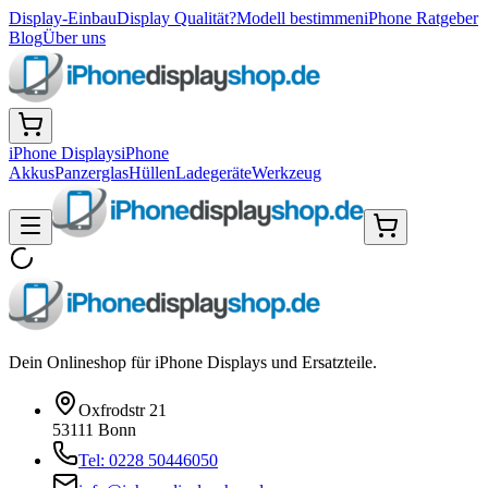
Display-Einbau
Display Qualität?
Modell bestimmen
iPhone Ratgeber
Blog
Über uns
iPhone Displays
iPhone
Akkus
Panzerglas
Hüllen
Ladegeräte
Werkzeug
Dein Onlineshop für iPhone Displays und Ersatzteile.
Oxfrodstr 21
53111 Bonn
Tel: 0228 50446050