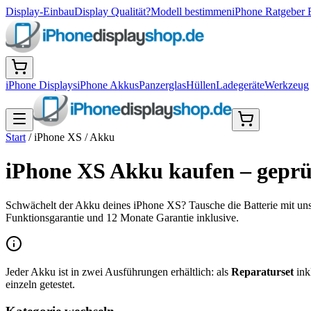
Display-Einbau
Display Qualität?
Modell bestimmen
iPhone Ratgeber 
iPhone Displays
iPhone Akkus
Panzerglas
Hüllen
Ladegeräte
Werkzeug
Start
/
iPhone XS
/
Akku
iPhone XS Akku kaufen – geprü
Schwächelt der Akku deines iPhone XS? Tausche die Batterie mit uns
Funktionsgarantie und 12 Monate Garantie inklusive.
Jeder Akku ist in zwei Ausführungen erhältlich: als
Reparaturset
ink
einzeln getestet.