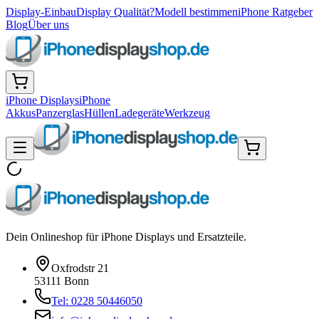
Display-Einbau
Display Qualität?
Modell bestimmen
iPhone Ratgeber
Blog
Über uns
iPhone Displays
iPhone
Akkus
Panzerglas
Hüllen
Ladegeräte
Werkzeug
Dein Onlineshop für iPhone Displays und Ersatzteile.
Oxfrodstr 21
53111 Bonn
Tel: 0228 50446050