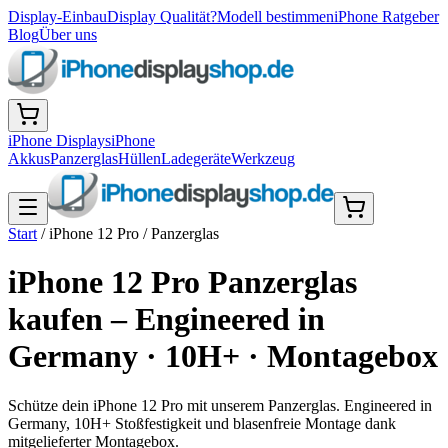
Display-Einbau
Display Qualität?
Modell bestimmen
iPhone Ratgeber
Blog
Über uns
iPhone Displays
iPhone
Akkus
Panzerglas
Hüllen
Ladegeräte
Werkzeug
Start
/
iPhone 12 Pro
/
Panzerglas
iPhone 12 Pro Panzerglas
kaufen – Engineered in
Germany · 10H+ · Montagebox
Schütze dein iPhone 12 Pro mit unserem Panzerglas. Engineered in
Germany, 10H+ Stoßfestigkeit und blasenfreie Montage dank
mitgelieferter Montagebox.